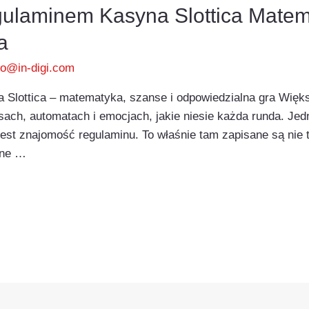
gulaminem Kasyna Slottica Matem
a
fo@in-digi.com
 Slottica – matematyka, szanse i odpowiedzialna gra Więks
usach, automatach i emocjach, jakie niesie każda runda. Je
st znajomość regulaminu. To właśnie tam zapisane są nie ty
zne …