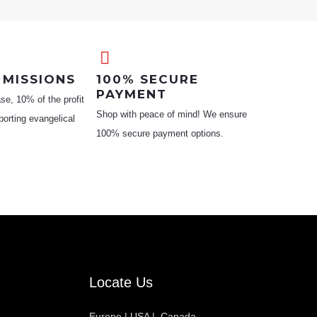
 MISSIONS
100% SECURE
PAYMENT
se, 10% of the profit
Shop with peace of mind! We ensure
orting evangelical
100% secure payment options.
Locate Us
Europe | USA | Canada